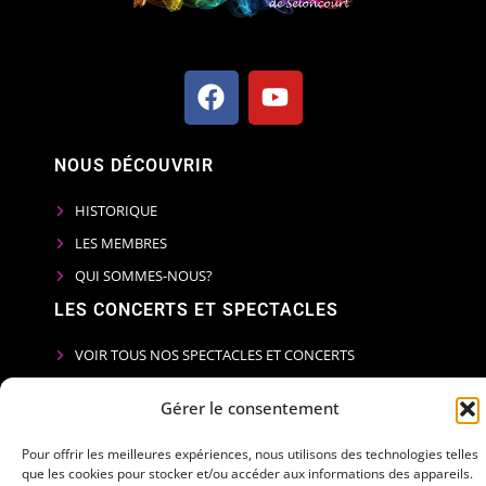
NOUS DÉCOUVRIR
HISTORIQUE
LES MEMBRES
QUI SOMMES-NOUS?
LES CONCERTS ET SPECTACLES
VOIR TOUS NOS SPECTACLES ET CONCERTS
INFORMATIONS LÉGALES
Gérer le consentement
MENTIONS LÉGALES
Pour offrir les meilleures expériences, nous utilisons des technologies telles
POLITIQUE DE CONFIDENTIALITÉ
que les cookies pour stocker et/ou accéder aux informations des appareils.